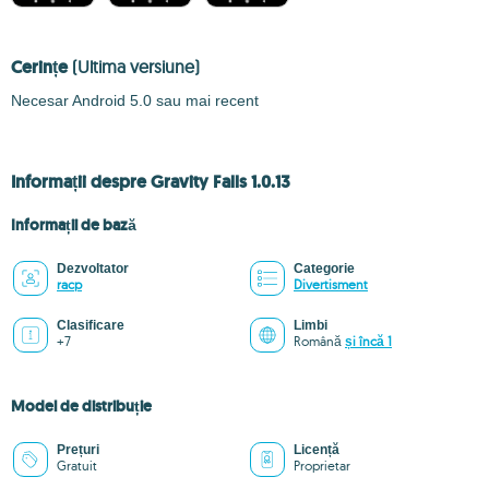
Cerințe
(Ultima versiune)
Necesar Android 5.0 sau mai recent
Informații despre Gravity Falls 1.0.13
Informații de bază
Dezvoltator
Categorie
racp
Divertisment
Clasificare
Limbi
+7
Română
și încă 1
Model de distribuție
Prețuri
Licență
Gratuit
Proprietar