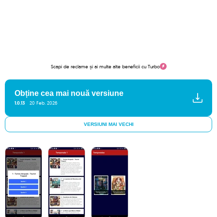
Scapi de reclame și ai multe alte beneficii cu Turbo
Obține cea mai nouă versiune
1.0.13
20 Feb. 2026
VERSIUNI MAI VECHI