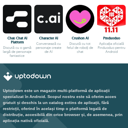
Chai: Chat AI
Character AI
Crushon AI
Pinduoduo
Platform
Conversează cu
Discută cu tot
Aplicația oficială
Discută cu o gamă
personaje create
felul de roboți de
Pinduoduo pentru
largă de personaje
de AI
chat
Android
fantastice
Uptodown este un magazin multi-platformă de aplicații
specializat în Android. Scopul nostru este să oferim acces
gratuit și deschis la un catalog extins de aplicații, fără
restricții, oferind în același timp o platformă legală de
distribuție, accesibilă din orice browser și, de asemenea, prin
aplicația nativă oficială.