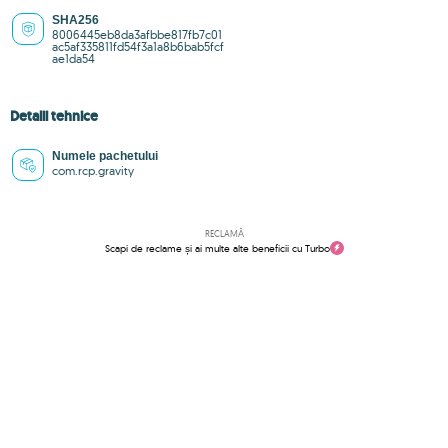
SHA256
8006445eb8da3afbbe817fb7c01
ac5af335811fd54f3a1a8b6bab5fcf
ae1da54
Detalii tehnice
Numele pachetului
com.rcp.gravity
RECLAMĂ
Scapi de reclame și ai multe alte beneficii cu Turbo