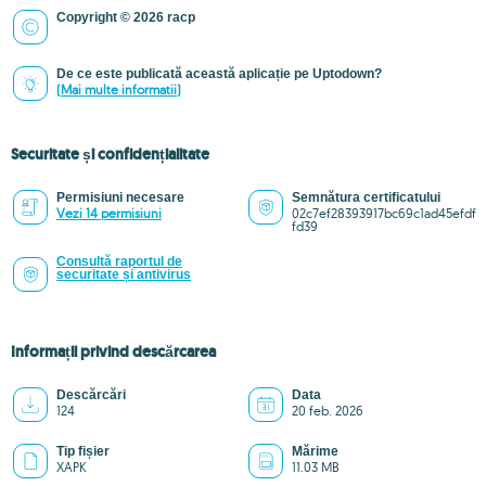
Copyright © 2026 racp
De ce este publicată această aplicație pe Uptodown?
(Mai multe informatii)
Securitate și confidențialitate
Permisiuni necesare
Semnătura certificatului
Vezi 14 permisiuni
02c7ef28393917bc69c1ad45efdf
fd39
Consultă raportul de
securitate și antivirus
Informații privind descărcarea
Descărcări
Data
124
20 feb. 2026
Tip fișier
Mărime
XAPK
11.03 MB